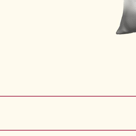
ачи ко
рма: