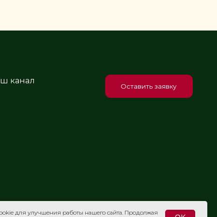
Оставить заявку
яйте
кнет к
Политика обработки
персональных данных
okie для улучшения работы нашего сайта. Продолжая
OK