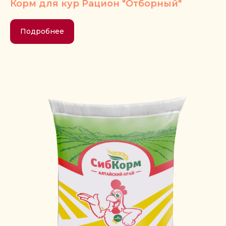
Корм для кур Рацион "Отборный"
Подробнее
Контакты
ООО «СибАгроКорм»
Юридический адрес:
658 980, Алтайский
край, Ключевский район, с. Ключи, ул.
Украинская, дом 1А
Фактический адрес:
656 905, г. Барнаул,
проезд Южный, 8л/1
ИНН/КПП:
2 248 005 390 / 224 801 001
ОГРН:
1 102 235 000 361
E-mail:
kca0811@bk.ru
Контактный телефон:
8 (3852) 31-58-04,
8 (804) 700-76-75
Подписывайтесь
на наш канал
Оставить заявку